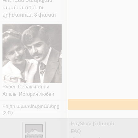
Գուրգեն Յանիկյան
ականատեսն ու
վրիժառուն․ 8 փաստ
Рубен Севак и Янни
Апель. История любви
Բոլոր պատմությունները
(281)
HayStory-ի մասին
FAQ