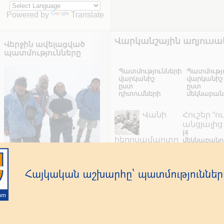
Powered by
Translate
Վարկանշային աղյուսա
Վերջին ավելացված
պատմությունները
Պատմությունների
Պատմությ
վարկանիշ
վարկանիշ
ըստ
ըստ
դիտումների
մեկնաբանո
Վանի
Հուշեր “ո
անցյալից
(4
հերոսամարտը
մեկնաբանու
(8960 դիտում)
Թե
Նրանք
ին
Նրանք ամփոփել են
2
Շիրազի սիրտն
Աբովյանը
ամփոփել են
Արարատի գագաթին
մերժեց
17
Շիրազի սիրտն
կայսրութ
Արարատի
(2
44
մեկնաբանու
գագաթին